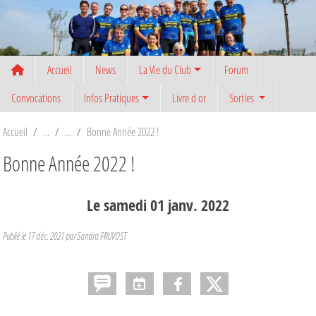
Panneau de gestion des cookies
Accueil
News
La Vie du Club
Forum
Convocations
Infos Pratiques
Livre d or
Sorties
Accueil
Bonne Année 2022 !
Bonne Année 2022 !
Le
samedi
01
janv.
2022
Publié le
17 déc. 2021
par
Sandra PRUVOST