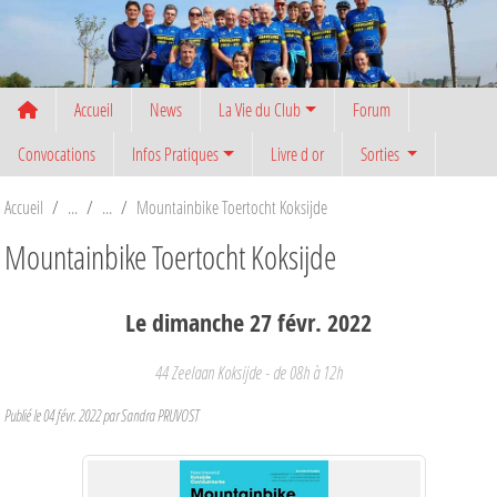
Panneau de gestion des cookies
Accueil
News
La Vie du Club
Forum
Convocations
Infos Pratiques
Livre d or
Sorties
Accueil
Mountainbike Toertocht Koksijde
Mountainbike Toertocht Koksijde
Le
dimanche
27
févr.
2022
44 Zeelaan
Koksijde
- de 08h à 12h
Publié le
04 févr. 2022
par
Sandra PRUVOST