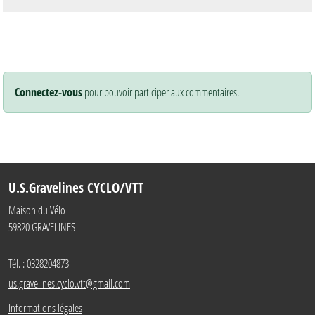
Connectez-vous
pour pouvoir participer aux commentaires.
U.S.Gravelines CYCLO/VTT
Maison du Vélo
59820
GRAVELINES
Tél. :
0328204873
us.gravelines.cyclo.vtt@gmail.com
Informations légales