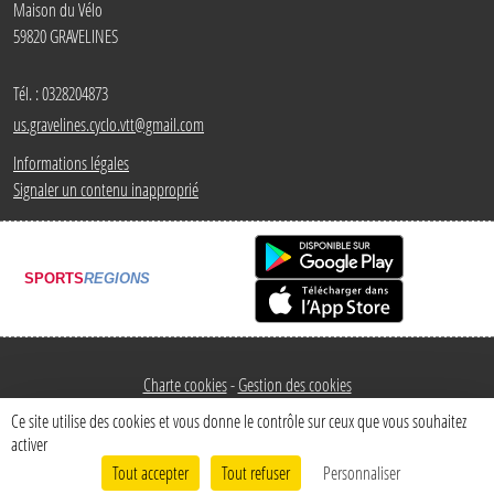
Maison du Vélo
59820
GRAVELINES
Tél. :
0328204873
us.gravelines.cyclo.vtt@gmail.com
Informations légales
Signaler un contenu inapproprié
SPORTS
REGIONS
Charte cookies
Gestion des cookies
Ce site utilise des cookies et vous donne le contrôle sur ceux que vous souhaitez
activer
Tout accepter
Tout refuser
Personnaliser
Envie de participer ?
Connexion