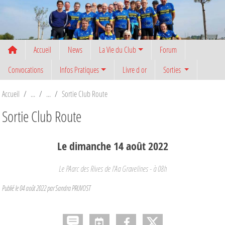
Panneau de gestion des cookies
Accueil
News
La Vie du Club
Forum
Convocations
Infos Pratiques
Livre d or
Sorties
Accueil
Sortie Club Route
Sortie Club Route
Le
dimanche
14
août
2022
Le PAarc des Rives de l'Aa
Gravelines
- à 08h
Publié le
04 août 2022
par
Sandra PRUVOST