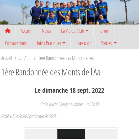
Panneau de gestion des cookies
Accueil
News
La Vie du Club
Forum
Convocations
Infos Pratiques
Livre d or
Sorties
Accueil
1ère Randonnée des Monts de l'Aa
1ère Randonnée des Monts de l'Aa
Le
dimanche
18
sept.
2022
Salle Michel Berger
Lumbres
- à 07h30
Publié le
23 août 2022
par
Sandra PRUVOST