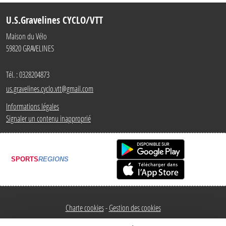
U.S.Gravelines CYCLO/VTT
Maison du Vélo
59820
GRAVELINES
Tél. :
0328204873
us.gravelines.cyclo.vtt@gmail.com
Informations légales
Signaler un contenu inapproprié
SPORTS
REGIONS
Charte cookies
Gestion des cookies