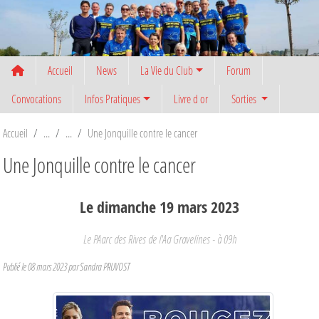
Panneau de gestion des cookies
Accueil
News
La Vie du Club
Forum
Convocations
Infos Pratiques
Livre d or
Sorties
Accueil
Une Jonquille contre le cancer
Une Jonquille contre le cancer
Le
dimanche
19
mars
2023
Le PAarc des Rives de l'Aa
Gravelines
- à 09h
Publié le
08 mars 2023
par
Sandra PRUVOST