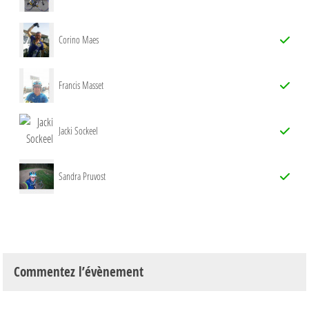
Corino Maes
Francis Masset
Jacki Sockeel
Sandra Pruvost
Commentez l’évènement