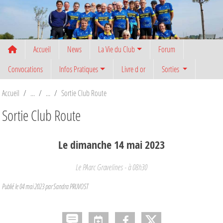
Panneau de gestion des cookies
Accueil
News
La Vie du Club
Forum
Convocations
Infos Pratiques
Livre d or
Sorties
Accueil
Sortie Club Route
Sortie Club Route
Le
dimanche
14
mai
2023
Le PAarc
Gravelines
- à 08h30
Publié le
04 mai 2023
par
Sandra PRUVOST