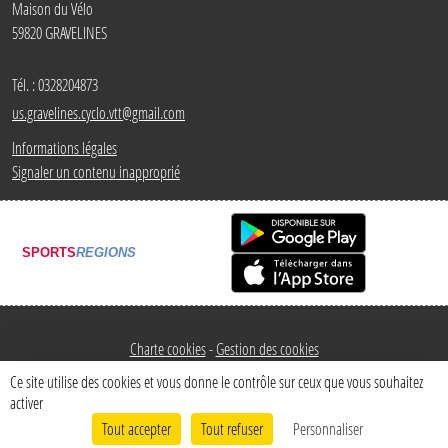
Maison du Vélo
59820
GRAVELINES
Tél. :
0328204873
us.gravelines.cyclo.vtt@gmail.com
Informations légales
Signaler un contenu inapproprié
SPORTS
REGIONS
Charte cookies
Gestion des cookies
Ce site utilise des cookies et vous donne le contrôle sur ceux que vous souhaitez
activer
Tout accepter
Tout refuser
Personnaliser
Envie de participer ?
Connexion