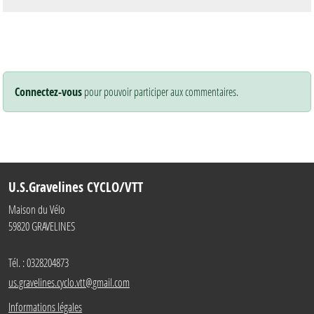
Connectez-vous
pour pouvoir participer aux commentaires.
U.S.Gravelines CYCLO/VTT
Maison du Vélo
59820
GRAVELINES
Tél. :
0328204873
us.gravelines.cyclo.vtt@gmail.com
Informations légales