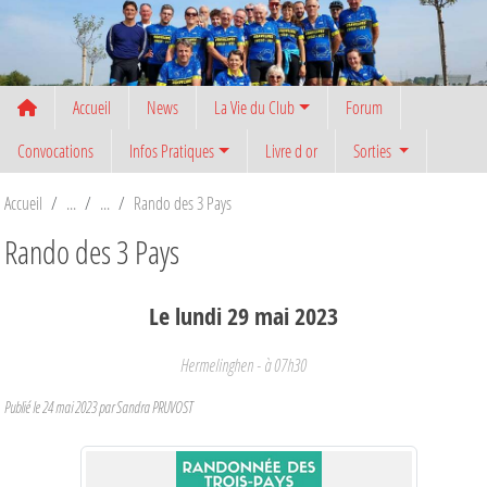
Panneau de gestion des cookies
Accueil
News
La Vie du Club
Forum
Convocations
Infos Pratiques
Livre d or
Sorties
Accueil
Rando des 3 Pays
Rando des 3 Pays
Le
lundi
29
mai
2023
Hermelinghen
- à 07h30
Publié le
24 mai 2023
par
Sandra PRUVOST