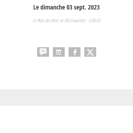
Le
dimanche
03
sept.
2023
Le PAarc des Rives de l'Aa
Gravelines
- à 08h30