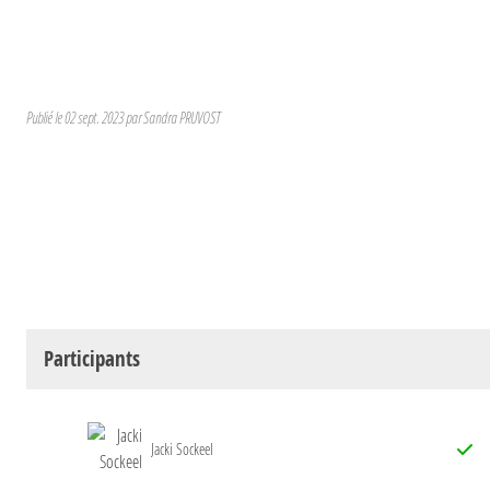
Publié le
02 sept. 2023
par
Sandra PRUVOST
Participants
Jacki Sockeel