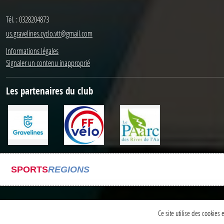
Tél. :
0328204873
us.gravelines.cyclo.vtt@gmail.com
Informations légales
Signaler un contenu inapproprié
Les partenaires du club
SPORTS
REGIONS
Ce site utilise des cookies