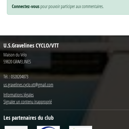
Connectez-vous
pour pouvoir participer aux commentaires.
U.S.Gravelines CYCLO/VTT
Maison du Vélo
59820
GRAVELINES
Tél. :
0328204873
us.gravelines.cyclo.vtt@gmail.com
Informations légales
Signaler un contenu inapproprié
Les partenaires du club