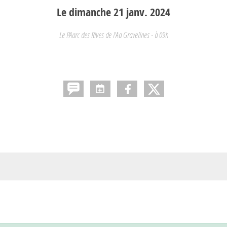
Le
dimanche
21
janv.
2024
Le PAarc des Rives de l'Aa
Gravelines
- à 09h