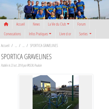
Panneau de gestion des cookies
Accueil
News
La Vie du Club
Forum
Convocations
Infos Pratiques
Livre d or
Sorties
Accueil
SPORTICA GRAVELINES
SPORTICA GRAVELINES
Publiée le
23 oct. 2014
par PASCAL Poulain