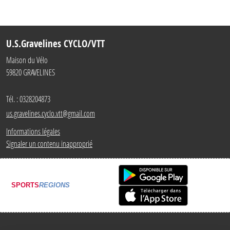
U.S.Gravelines CYCLO/VTT
Maison du Vélo
59820
GRAVELINES
Tél. :
0328204873
us.gravelines.cyclo.vtt@gmail.com
Informations légales
Signaler un contenu inapproprié
SPORTS
REGIONS