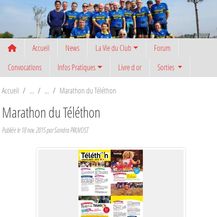
Panneau de gestion des cookies
Accueil
News
La Vie du Club
Forum
Convocations
Infos Pratiques
Livre d or
Sorties
Accueil
Marathon du Téléthon
Marathon du Téléthon
Publiée le
18 nov. 2015
par
Sandra PRUVOST