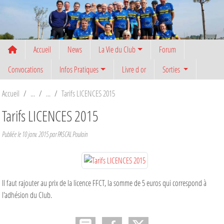
Panneau de gestion des cookies
Accueil
News
La Vie du Club
Forum
Convocations
Infos Pratiques
Livre d or
Sorties
Accueil
Tarifs LICENCES 2015
Tarifs LICENCES 2015
Publiée le
10 janv. 2015
par PASCAL Poulain
Il faut rajouter au prix de la licence FFCT, la somme de 5 euros qui correspond à
l'adhésion du Club.