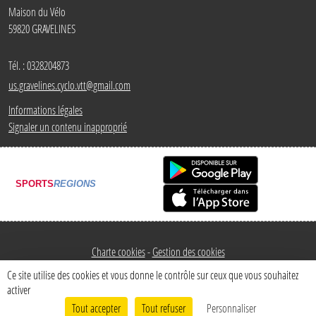
Maison du Vélo
59820
GRAVELINES
Tél. :
0328204873
us.gravelines.cyclo.vtt@gmail.com
Informations légales
Signaler un contenu inapproprié
SPORTS
REGIONS
Charte cookies
Gestion des cookies
Ce site utilise des cookies et vous donne le contrôle sur ceux que vous souhaitez
activer
Tout accepter
Tout refuser
Personnaliser
Envie de participer ?
Connexion