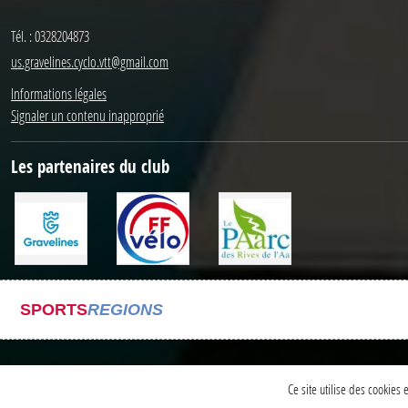
Tél. :
0328204873
us.gravelines.cyclo.vtt@gmail.com
Informations légales
Signaler un contenu inapproprié
Les partenaires du club
SPORTS
REGIONS
Ce site utilise des cookies