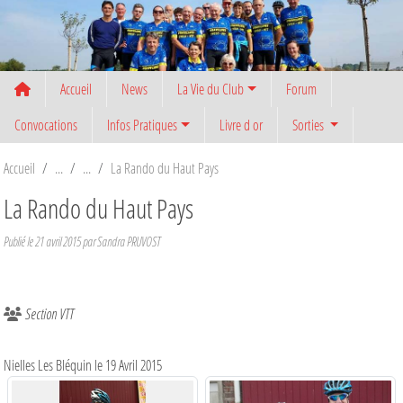
Panneau de gestion des cookies
Accueil
News
La Vie du Club
Forum
Convocations
Infos Pratiques
Livre d or
Sorties
Accueil
La Rando du Haut Pays
La Rando du Haut Pays
Publié le
21 avril 2015
par
Sandra PRUVOST
Section VTT
Nielles Les Bléquin le 19 Avril 2015