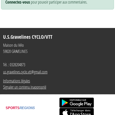
Connectez-vous
pour pouvoir participer aux commentaires.
U.S.Gravelines CYCLO/VTT
Maison du Vélo
59820
GRAVELINES
Tél. :
0328204873
us.gravelines.cyclo.vtt@gmail.com
Informations légales
Signaler un contenu inapproprié
SPORTS
REGIONS