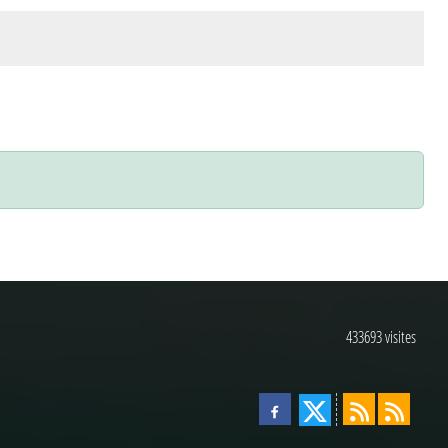
433693
visites