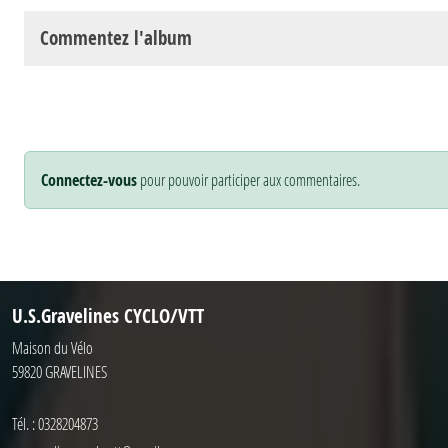
Commentez l'album
Connectez-vous
pour pouvoir participer aux commentaires.
U.S.Gravelines CYCLO/VTT
Maison du Vélo
59820
GRAVELINES
Tél. :
0328204873