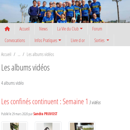
Panneau de gestion des cookies
Accueil
News
La Vie du Club
Forum
Convocations
Infos Pratiques
Livre d or
Sorties
Accueil
Les albums vidéos
Les albums vidéos
4 albums vidéo
Les confinés continuent : Semaine 1
3 vidéos
Publié le
29 mars 2020
par
Sandra PRUVOST