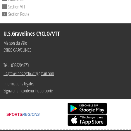
Section VTT
Section Route
U.S.Gravelines CYCLO/VTT
Maison du Vélo
59820
GRAVELINES
Tél. :
0328204873
us.gravelines.cyclo.vtt@gmail.com
Informations légales
Signaler un contenu inapproprié
SPORTS
REGIONS