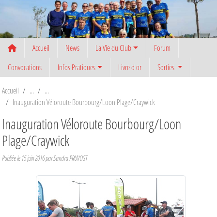
Panneau de gestion des cookies
Accueil
News
La Vie du Club
Forum
Convocations
Infos Pratiques
Livre d or
Sorties
Accueil
Inauguration Véloroute Bourbourg/Loon Plage/Craywick
Inauguration Véloroute Bourbourg/Loon
Plage/Craywick
Publiée le
15 juin 2016
par
Sandra PRUVOST