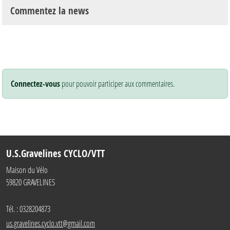
Commentez la news
Connectez-vous
pour pouvoir participer aux commentaires.
U.S.Gravelines CYCLO/VTT
Maison du Vélo
59820
GRAVELINES
Tél. :
0328204873
us.gravelines.cyclo.vtt@gmail.com