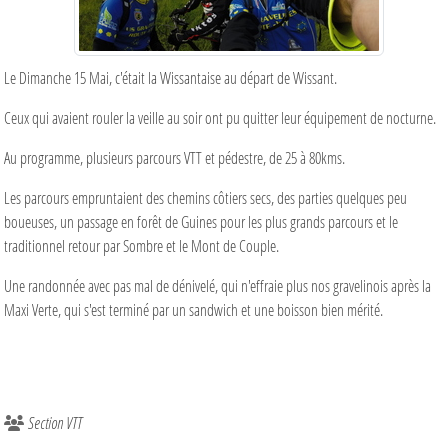
Le Dimanche 15 Mai, c'était la Wissantaise au départ de Wissant.
Ceux qui avaient rouler la veille au soir ont pu quitter leur équipement de nocturne.
Au programme, plusieurs parcours VTT et pédestre, de 25 à 80kms.
Les parcours empruntaient des chemins côtiers secs, des parties quelques peu
boueuses, un passage en forêt de Guines pour les plus grands parcours et le
traditionnel retour par Sombre et le Mont de Couple.
Une randonnée avec pas mal de dénivelé, qui n'effraie plus nos gravelinois après la
Maxi Verte, qui s'est terminé par un sandwich et une boisson bien mérité.
Section VTT