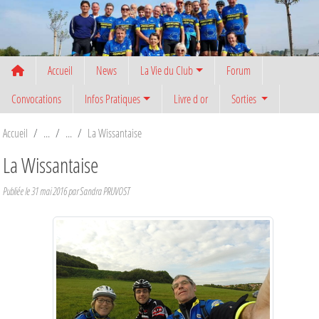
Panneau de gestion des cookies
Accueil
News
La Vie du Club
Forum
Convocations
Infos Pratiques
Livre d or
Sorties
Accueil
La Wissantaise
La Wissantaise
Publiée le
31 mai 2016
par
Sandra PRUVOST