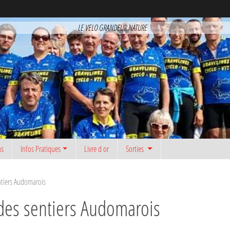
LE VELO GRANDEUR NATURE
ns
Infos Pratiques
Livre d or
Sorties
ntiers Audomarois
 des sentiers Audomarois