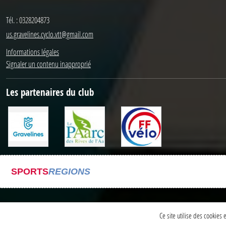
Tél. :
0328204873
us.gravelines.cyclo.vtt@gmail.com
Informations légales
Signaler un contenu inapproprié
Les partenaires du club
SPORTS
REGIONS
Ce site utilise des cookies