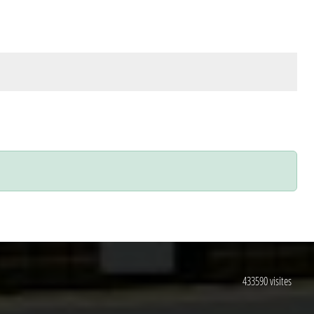
433590
visites