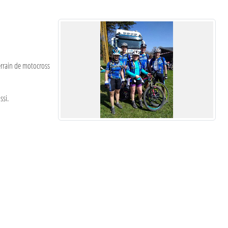
errain de motocross
ssi.