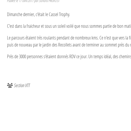
Publiée le
17 avril 2017
par
Sandra PRUVOST
Dimanche dernier, c'était le Cassel Trophy.
C'est dans la fraicheur et sous un soleil voilé que nous sommes partie de bon mat
Le parcours étaient très roulants pendant de nombreux kms. Ce n'est que vers la 
puis de nouveau par le jardin des Recollets avant de terminer au sommet près du 
Près de 3000 personnes s'étaient donnés RDV ce jour. Un temps idéal, des chemins 
Section VTT