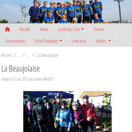
Panneau de gestion des cookies
Accueil
News
La Vie du Club
Forum
Convocations
Infos Pratiques
Livre d or
Sorties
Accueil
La Beaujolaise
La Beaujolaise
Publiée le
27 nov. 2017
par
Sandra PRUVOST