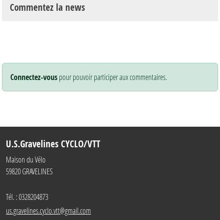
Commentez la news
Connectez-vous
pour pouvoir participer aux commentaires.
U.S.Gravelines CYCLO/VTT
Maison du Vélo
59820
GRAVELINES
Tél. :
0328204873
us.gravelines.cyclo.vtt@gmail.com