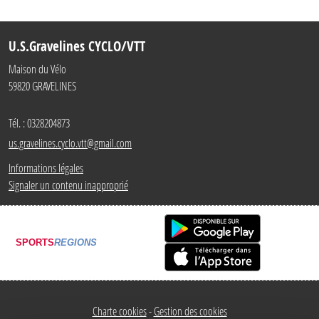
U.S.Gravelines CYCLO/VTT
Maison du Vélo
59820
GRAVELINES
Tél. :
0328204873
us.gravelines.cyclo.vtt@gmail.com
Informations légales
Signaler un contenu inapproprié
SPORTS
REGIONS
Charte cookies
Gestion des cookies