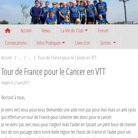
Panneau de gestion des cookies
Accueil
News
La Vie du Club
Forum
Convocations
Infos Pratiques
Livre d or
Sorties
Accueil
Tour de France pour le Cancer en VTT
Tour de France pour le Cancer en VTT
Publiée le
12 avril 2017
Bonsoir à tous,
Je viens vers vous pour vous demandez une aide non pas pour moi mais un ami cyclo
qui effectue un tour de France pour collecter des dons pour le cancer.
Je ne viens pas vers vous pour l'argent mais l'aider en faisant un petit bout de chemin
lors de son passage dans notre belle région les Hauts de France et l'aider pour ses