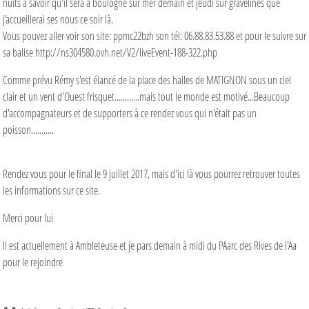
nuits à savoir qu'il sera à boulogne sur mer demain et jeudi sur gravelines que
j’accueillerai ses nous ce soir là.
Vous pouvez aller voir son site: ppmc22bzh son tél: 06.88.83.53.88 et pour le suivre sur
sa balise http://ns304580.ovh.net/V2/liveEvent-188-322.php
Comme prévu Rémy s'est élancé de la place des halles de MATIGNON sous un ciel
clair et un vent d'Ouest frisquet............mais tout le monde est motivé...Beaucoup
d'accompagnateurs et de supporters à ce rendez vous qui n'était pas un
poisson...........
Rendez vous pour le final le 9 juillet 2017, mais d'ici là vous pourrez retrouver toutes
les informations sur ce site.
Merci pour lui
Il est actuellement à Ambleteuse et je pars demain à midi du PAarc des Rives de l'Aa
pour le rejoindre