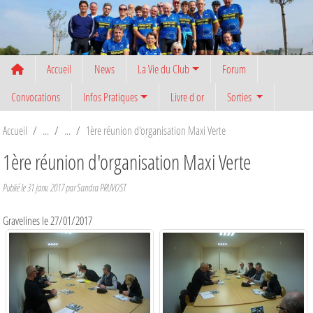
Panneau de gestion des cookies
Accueil
News
La Vie du Club
Forum
Convocations
Infos Pratiques
Livre d or
Sorties
Accueil
1ère réunion d'organisation Maxi Verte
1ère réunion d'organisation Maxi Verte
Publié le
31 janv. 2017
par
Sandra PRUVOST
Gravelines le 27/01/2017