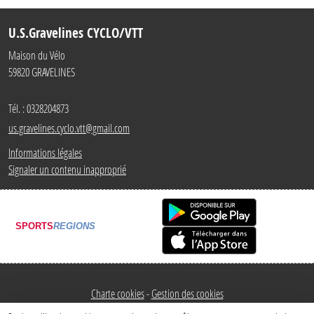
U.S.Gravelines CYCLO/VTT
Maison du Vélo
59820
GRAVELINES
Tél. :
0328204873
us.gravelines.cyclo.vtt@gmail.com
Informations légales
Signaler un contenu inapproprié
SPORTS
REGIONS
Charte cookies
Gestion des cookies