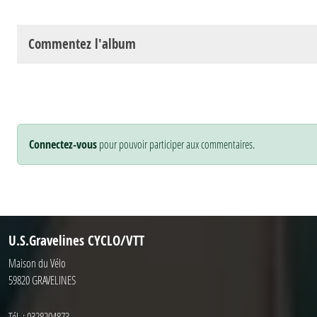
Commentez l'album
Connectez-vous
pour pouvoir participer aux commentaires.
U.S.Gravelines CYCLO/VTT
Maison du Vélo
59820
GRAVELINES
Tél. :
0328204873