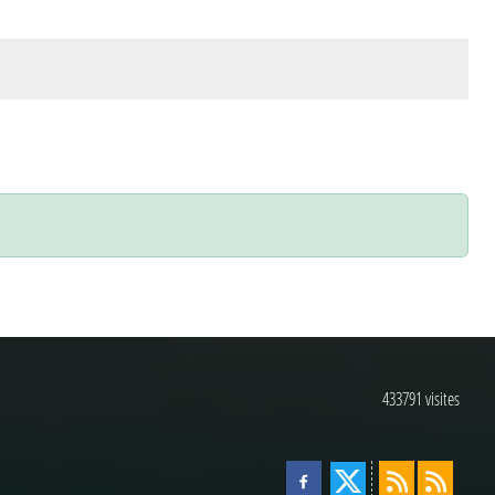
433791
visites