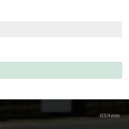
433574
visites