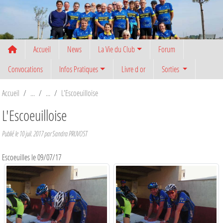
Panneau de gestion des cookies
Accueil
News
La Vie du Club
Forum
Convocations
Infos Pratiques
Livre d or
Sorties
Accueil
L'Escoeuilloise
L'Escoeuilloise
Publié le
10 juil. 2017
par
Sandra PRUVOST
Escoeuilles le 09/07/17