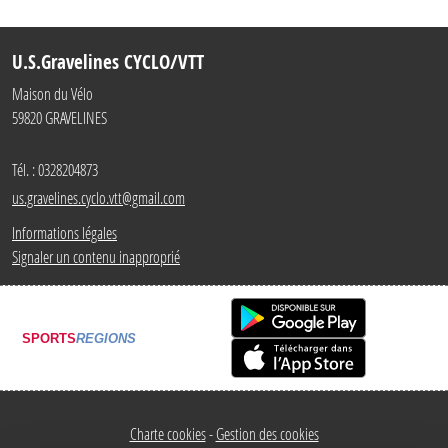
U.S.Gravelines CYCLO/VTT
Maison du Vélo
59820
GRAVELINES
Tél. :
0328204873
us.gravelines.cyclo.vtt@gmail.com
Informations légales
Signaler un contenu inapproprié
SPORTS
REGIONS
Charte cookies
Gestion des cookies