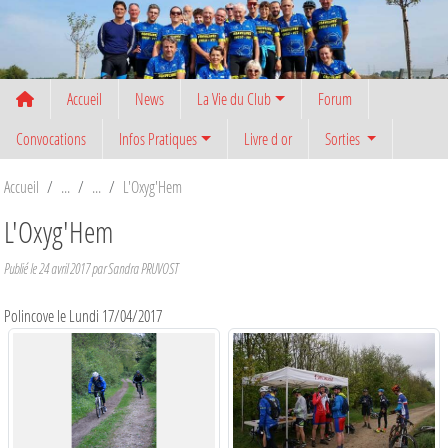
Panneau de gestion des cookies
Accueil
News
La Vie du Club
Forum
Convocations
Infos Pratiques
Livre d or
Sorties
Accueil
L'Oxyg'Hem
L'Oxyg'Hem
Publié le
24 avril 2017
par
Sandra PRUVOST
Polincove le Lundi 17/04/2017