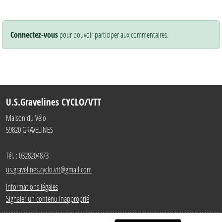
Connectez-vous
pour pouvoir participer aux commentaires.
U.S.Gravelines CYCLO/VTT
Maison du Vélo
59820
GRAVELINES
Tél. :
0328204873
us.gravelines.cyclo.vtt@gmail.com
Informations légales
Signaler un contenu inapproprié