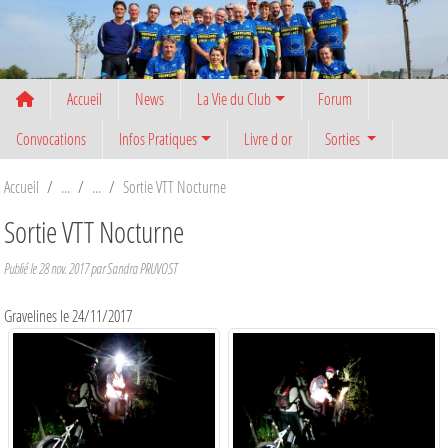
Panneau de gestion des cookies
Accueil
News
La Vie du Club
Forum
Convocations
Infos Pratiques
Livre d or
Sorties
Accueil
Sortie VTT Nocturne
Sortie VTT Nocturne
Publié le
28 nov. 2017
par
Sandra PRUVOST
Gravelines le 24/11/2017