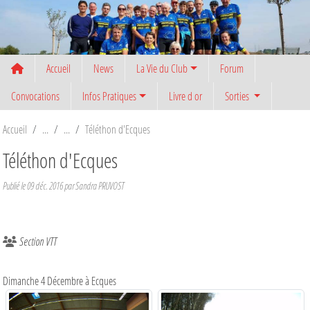
Panneau de gestion des cookies
Accueil
News
La Vie du Club
Forum
Convocations
Infos Pratiques
Livre d or
Sorties
Accueil
Téléthon d'Ecques
Téléthon d'Ecques
Publié le
09 déc. 2016
par
Sandra PRUVOST
Section VTT
Dimanche 4 Décembre à Ecques