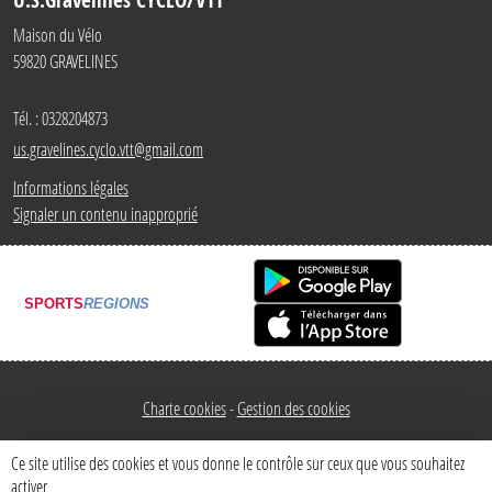
U.S.Gravelines CYCLO/VTT
Maison du Vélo
59820
GRAVELINES
Tél. :
0328204873
us.gravelines.cyclo.vtt@gmail.com
Informations légales
Signaler un contenu inapproprié
SPORTS
REGIONS
Charte cookies
Gestion des cookies
Ce site utilise des cookies et vous donne le contrôle sur ceux que vous souhaitez
activer