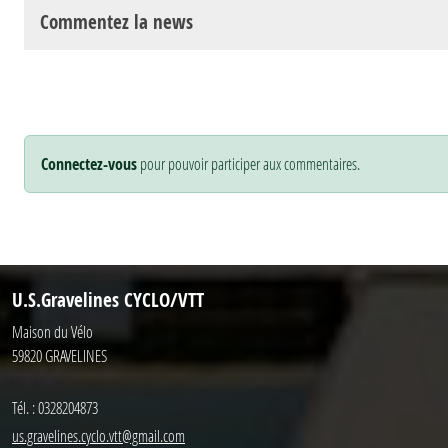
Commentez la news
Connectez-vous
pour pouvoir participer aux commentaires.
U.S.Gravelines CYCLO/VTT
Maison du Vélo
59820
GRAVELINES
Tél. :
0328204873
us.gravelines.cyclo.vtt@gmail.com