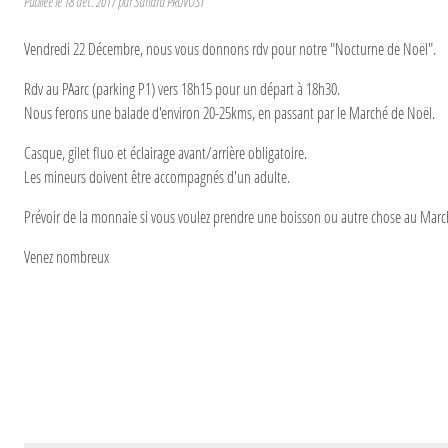
Publiée le
18 déc. 2017
par
Sandra PRUVOST
Vendredi 22 Décembre, nous vous donnons rdv pour notre "Nocturne de Noël".
Rdv au PAarc (parking P1) vers 18h15 pour un départ à 18h30.
Nous ferons une balade d'environ 20-25kms, en passant par le Marché de Noël.
Casque, gilet fluo et éclairage avant/arrière obligatoire.
Les mineurs doivent être accompagnés d'un adulte.
Prévoir de la monnaie si vous voulez prendre une boisson ou autre chose au Marché
Venez nombreux