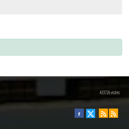
433726
visites