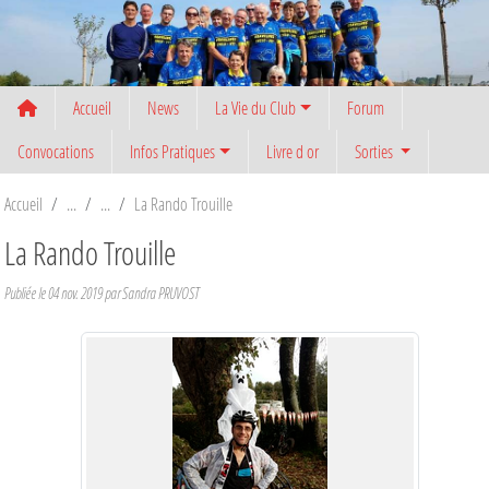
Panneau de gestion des cookies
Accueil
News
La Vie du Club
Forum
Convocations
Infos Pratiques
Livre d or
Sorties
Accueil
La Rando Trouille
La Rando Trouille
Publiée le
04 nov. 2019
par
Sandra PRUVOST