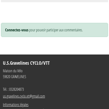
Connectez-vous
pour pouvoir participer aux commentaires.
U.S.Gravelines CYCLO/VTT
Maison du Vélo
59820
GRAVELINES
Tél. :
0328204873
us.gravelines.cyclo.vtt@gmail.com
Informations légales