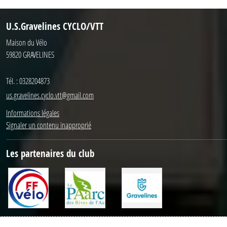
U.S.Gravelines CYCLO/VTT
Maison du Vélo
59820
GRAVELINES
Tél. :
0328204873
us.gravelines.cyclo.vtt@gmail.com
Informations légales
Signaler un contenu inapproprié
Les partenaires du club