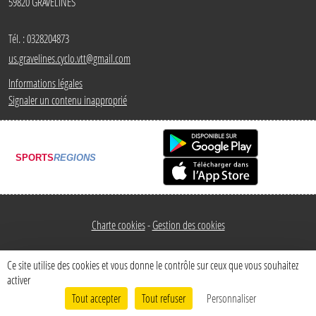
59820
GRAVELINES
Tél. :
0328204873
us.gravelines.cyclo.vtt@gmail.com
Informations légales
Signaler un contenu inapproprié
SPORTS
REGIONS
Charte cookies
Gestion des cookies
Ce site utilise des cookies et vous donne le contrôle sur ceux que vous souhaitez
activer
Tout accepter
Tout refuser
Personnaliser
Envie de participer ?
Connexion