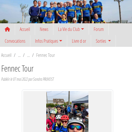
Panneau de gestion des cookies
Accueil
News
La Vie du Club
Forum
Convocations
Infos Pratiques
Livre d or
Sorties
Accueil
Fennec Tour
Fennec Tour
Publiée le
07 mai 2022
par
Sandra PRUVOST