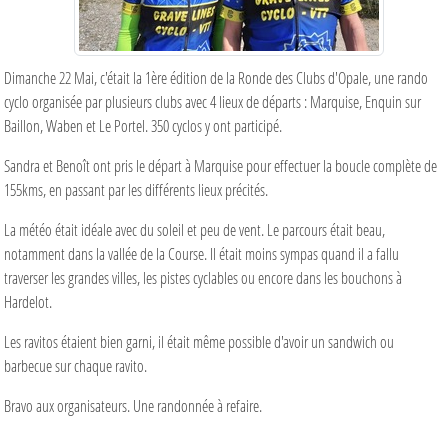
Dimanche 22 Mai, c'était la 1ère édition de la Ronde des Clubs d'Opale, une rando
cyclo organisée par plusieurs clubs avec 4 lieux de départs : Marquise, Enquin sur
Baillon, Waben et Le Portel. 350 cyclos y ont participé.
Sandra et Benoît ont pris le départ à Marquise pour effectuer la boucle complète de
155kms, en passant par les différents lieux précités.
La météo était idéale avec du soleil et peu de vent. Le parcours était beau,
notamment dans la vallée de la Course. Il était moins sympas quand il a fallu
traverser les grandes villes, les pistes cyclables ou encore dans les bouchons à
Hardelot.
Les ravitos étaient bien garni, il était même possible d'avoir un sandwich ou
barbecue sur chaque ravito.
Bravo aux organisateurs. Une randonnée à refaire.