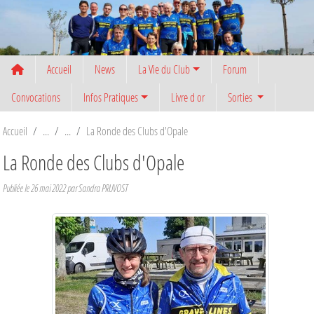
Panneau de gestion des cookies
Accueil
News
La Vie du Club
Forum
Convocations
Infos Pratiques
Livre d or
Sorties
Accueil
La Ronde des Clubs d'Opale
La Ronde des Clubs d'Opale
Publiée le
26 mai 2022
par
Sandra PRUVOST