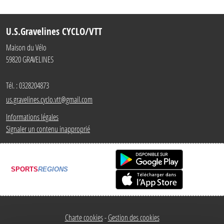
U.S.Gravelines CYCLO/VTT
Maison du Vélo
59820
GRAVELINES
Tél. :
0328204873
us.gravelines.cyclo.vtt@gmail.com
Informations légales
Signaler un contenu inapproprié
SPORTS
REGIONS
Charte cookies
Gestion des cookies