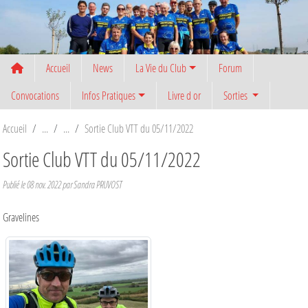
Panneau de gestion des cookies
Accueil
News
La Vie du Club
Forum
Convocations
Infos Pratiques
Livre d or
Sorties
Accueil
Sortie Club VTT du 05/11/2022
Sortie Club VTT du 05/11/2022
Publié le
08 nov. 2022
par
Sandra PRUVOST
Gravelines