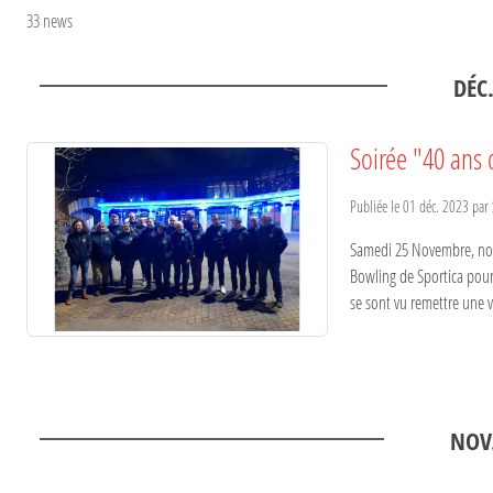
33 news
DÉC
Soirée "40 ans 
Publiée le
01 déc. 2023
par
Samedi 25 Novembre, nous
Bowling de Sportica pour 
se sont vu remettre une ve
NOV