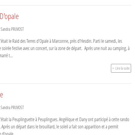
 D'opale
r
Sandra PRUVOST
tait le Raid des Terres d'Opale à Marconne, près d'Hesdin. Parti le samedi, les
e soirée festive avec un concert, sur la zone de départ. Après une nuit au camping, à
arré t...
Lire la suite
te
r
Sandra PRUVOST
était la Peuplinguette à Peuplingues. Angélique et Dany ont participé à cette rando
Après un départ dans le brouillard, le soleil a fait son apparition et a permit
 d'opale...