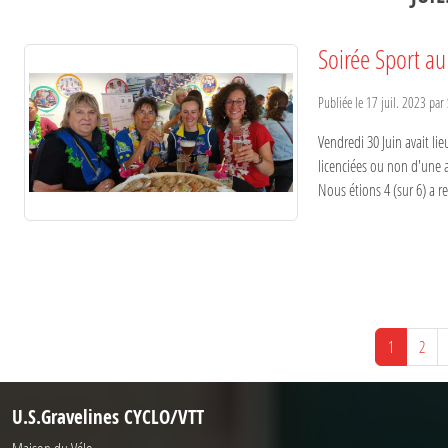
Soirée Sport a
Publiée le
17 juil. 2023
par
Vendredi 30 Juin avait li
licenciées ou non d'une a
Nous étions 4 (sur 6) a re
1
2
U.S.Gravelines CYCLO/VTT