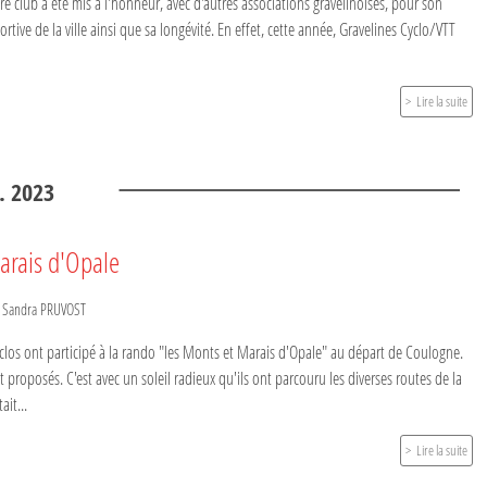
 club a été mis à l'honneur, avec d'autres associations gravelinoises, pour son
ortive de la ville ainsi que sa longévité. En effet, cette année, Gravelines Cyclo/VTT
Lire la suite
.
2023
arais d'Opale
r
Sandra PRUVOST
clos ont participé à la rando "les Monts et Marais d'Opale" au départ de Coulogne.
t proposés. C'est avec un soleil radieux qu'ils ont parcouru les diverses routes de la
ait...
Lire la suite