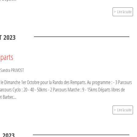
Lire la suite
T
2023
parts
r
Sandra PRUVOST
e Dimanche 1er Octobre pour la Rando des Remparts. Au programme : - 3 Parcours
Parcours Cyclo : 20 - 40 - 50kms - 2 Parcours Marche : 9 - 15kms Départs libres de
t Barbec...
Lire la suite
.
2023