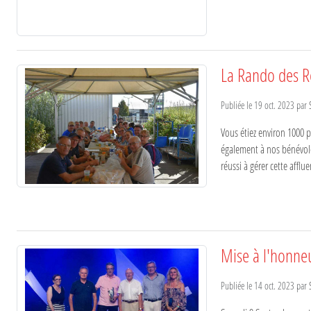
La Rando des R
Publiée le
19 oct. 2023
par
Vous étiez environ 1000 
également à nos bénévol
réussi à gérer cette afflu
Mise à l'honne
Publiée le
14 oct. 2023
par