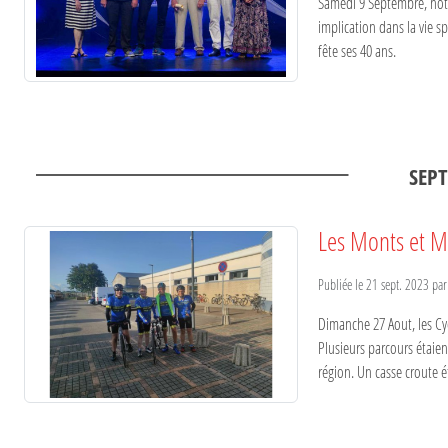
Samedi 9 Septembre, notre
implication dans la vie sp
fête ses 40 ans.
SEPT
Les Monts et M
Publiée le
21 sept. 2023
pa
Dimanche 27 Aout, les Cy
Plusieurs parcours étaien
région. Un casse croute ét