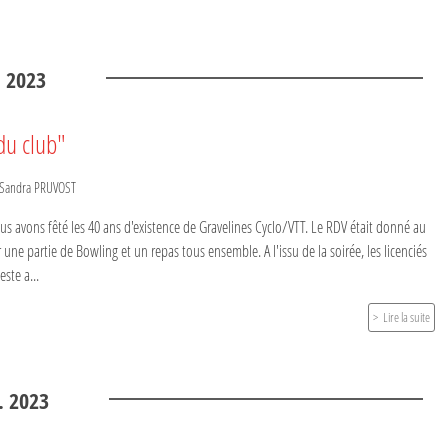
.
2023
du club"
Sandra PRUVOST
 avons fêté les 40 ans d'existence de Gravelines Cyclo/VTT. Le RDV était donné au
une partie de Bowling et un repas tous ensemble. A l'issu de la soirée, les licenciés
ste a...
Lire la suite
.
2023