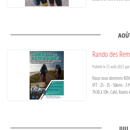
AOÛ
Rando des Rem
Publiée le
23 août 2023
pa
Nous vous donnons RDV l
VTT : 25 - 35 - 50kms - 3 
7h30 à 10h. Café, Ravito e
JUIL