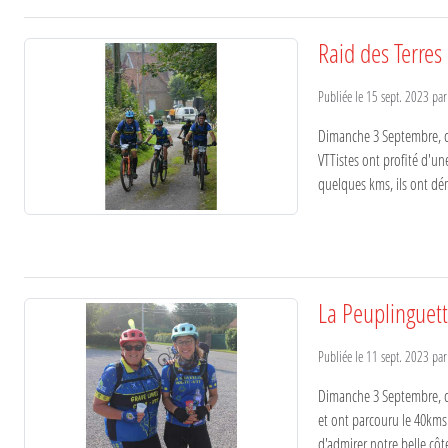
Raid des Terres
Publiée le
15 sept. 2023
pa
Dimanche 3 Septembre, c'é
VTTistes ont profité d'un
quelques kms, ils ont dém
La Peuplinguet
Publiée le
11 sept. 2023
pa
Dimanche 3 Septembre, c'
et ont parcouru le 40kms. 
d'admirer notre belle côte