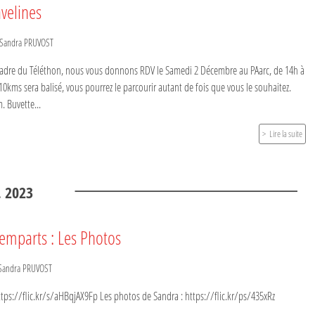
velines
Sandra PRUVOST
 cadre du Téléthon, nous vous donnons RDV le Samedi 2 Décembre au PAarc, de 14h à
0kms sera balisé, vous pourrez le parcourir autant de fois que vous le souhaitez.
. Buvette...
Lire la suite
.
2023
emparts : Les Photos
Sandra PRUVOST
ttps://flic.kr/s/aHBqjAX9Fp Les photos de Sandra : https://flic.kr/ps/435xRz