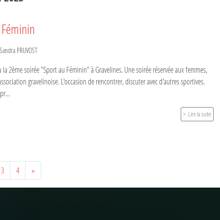
u Féminin
Sandra PRUVOST
eu la 2ème soirée "Sport au Féminin" à Gravelines. Une soirée réservée aux femmes,
ssociation gravelinoise. L'occasion de rencontrer, discuter avec d'autres sportives.
pr...
Lire la suite
3
4
»