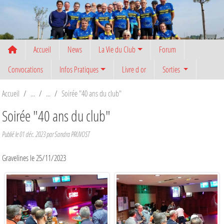
Panneau de gestion des cookies
Accueil
News
La Vie du Club
Forum
Convocations
Infos Pratiques
Livre d or
Sorties
Accueil
Soirée "40 ans du club"
Soirée "40 ans du club"
Publié le
01 déc. 2023
par
Sandra PRUVOST
Gravelines le 25/11/2023