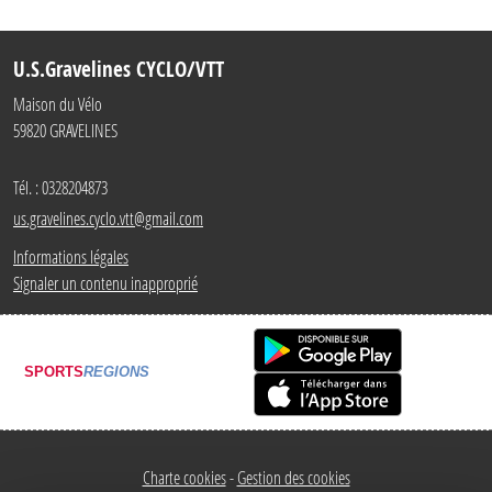
U.S.Gravelines CYCLO/VTT
Maison du Vélo
59820
GRAVELINES
Tél. :
0328204873
us.gravelines.cyclo.vtt@gmail.com
Informations légales
Signaler un contenu inapproprié
SPORTS
REGIONS
Charte cookies
Gestion des cookies