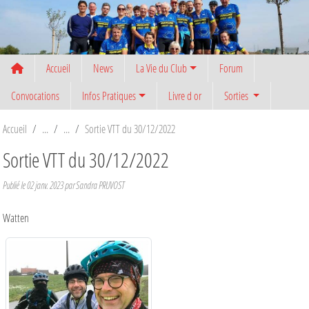
Panneau de gestion des cookies
Accueil
News
La Vie du Club
Forum
Convocations
Infos Pratiques
Livre d or
Sorties
Accueil
Sortie VTT du 30/12/2022
Sortie VTT du 30/12/2022
Publié le
02 janv. 2023
par
Sandra PRUVOST
Watten