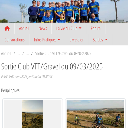
Panneau de gestion des cookies
Accueil
News
La Vie du Club
Forum
Convocations
Infos Pratiques
Livre d or
Sorties
Accueil
Sortie Club VTT/Gravel du 09/03/2025
Sortie Club VTT/Gravel du 09/03/2025
Publié le
09 mars 2025
par
Sandra PRUVOST
Peuplingues