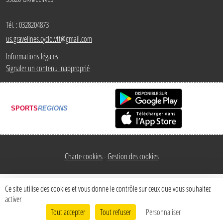
Tél. :
0328204873
us.gravelines.cyclo.vtt@gmail.com
Informations légales
Signaler un contenu inapproprié
SPORTS
REGIONS
Charte cookies
Gestion des cookies
Ce site utilise des cookies et vous donne le contrôle sur ceux que vous souhaitez
activer
Tout accepter
Tout refuser
Personnaliser
Envie de participer ?
Connexion