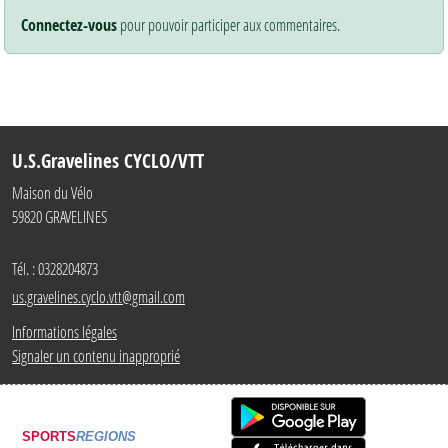
Connectez-vous
pour pouvoir participer aux commentaires.
U.S.Gravelines CYCLO/VTT
Maison du Vélo
59820
GRAVELINES
Tél. :
0328204873
us.gravelines.cyclo.vtt@gmail.com
Informations légales
Signaler un contenu inapproprié
SPORTS
REGIONS