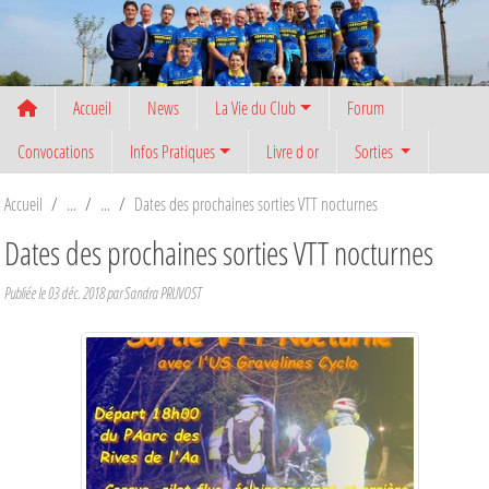
Panneau de gestion des cookies
Accueil
News
La Vie du Club
Forum
Convocations
Infos Pratiques
Livre d or
Sorties
Accueil
Dates des prochaines sorties VTT nocturnes
Dates des prochaines sorties VTT nocturnes
Publiée le
03 déc. 2018
par
Sandra PRUVOST