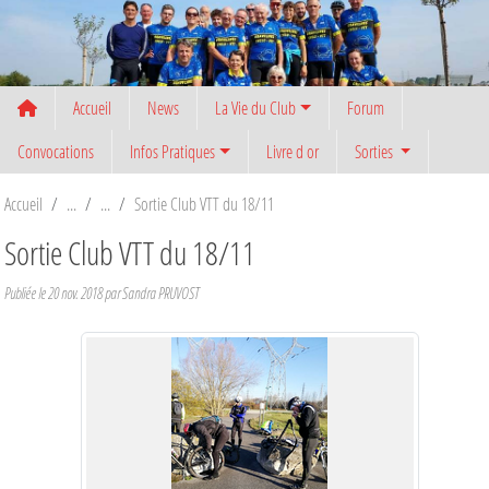
Panneau de gestion des cookies
Accueil
News
La Vie du Club
Forum
Convocations
Infos Pratiques
Livre d or
Sorties
Accueil
Sortie Club VTT du 18/11
Sortie Club VTT du 18/11
Publiée le
20 nov. 2018
par
Sandra PRUVOST