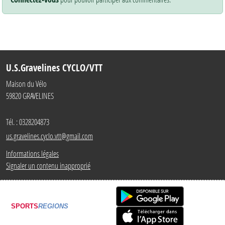
U.S.Gravelines CYCLO/VTT
Maison du Vélo
59820
GRAVELINES
Tél. :
0328204873
us.gravelines.cyclo.vtt@gmail.com
Informations légales
Signaler un contenu inapproprié
SPORTS
REGIONS