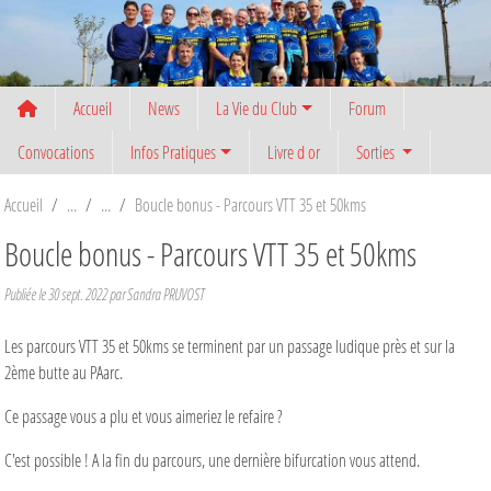
Panneau de gestion des cookies
Accueil
News
La Vie du Club
Forum
Convocations
Infos Pratiques
Livre d or
Sorties
Accueil
Boucle bonus - Parcours VTT 35 et 50kms
Boucle bonus - Parcours VTT 35 et 50kms
Publiée le
30 sept. 2022
par
Sandra PRUVOST
Les parcours VTT 35 et 50kms se terminent par un passage ludique près et sur la
2ème butte au PAarc.
Ce passage vous a plu et vous aimeriez le refaire ?
C'est possible ! A la fin du parcours, une dernière bifurcation vous attend.