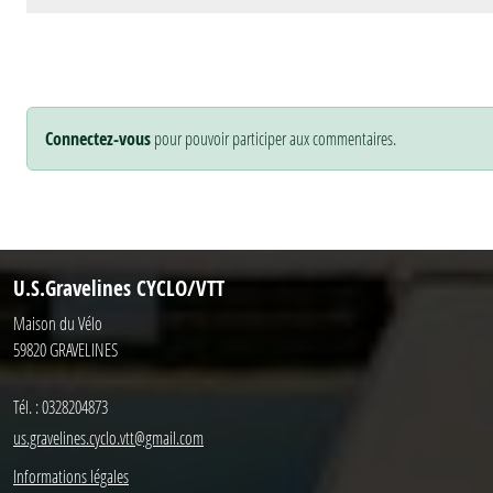
Connectez-vous
pour pouvoir participer aux commentaires.
U.S.Gravelines CYCLO/VTT
Maison du Vélo
59820
GRAVELINES
Tél. :
0328204873
us.gravelines.cyclo.vtt@gmail.com
Informations légales