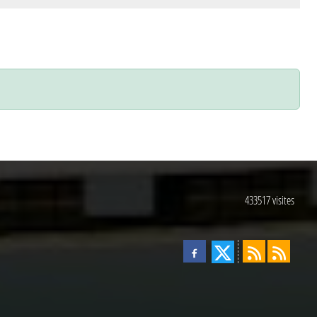
433517
visites